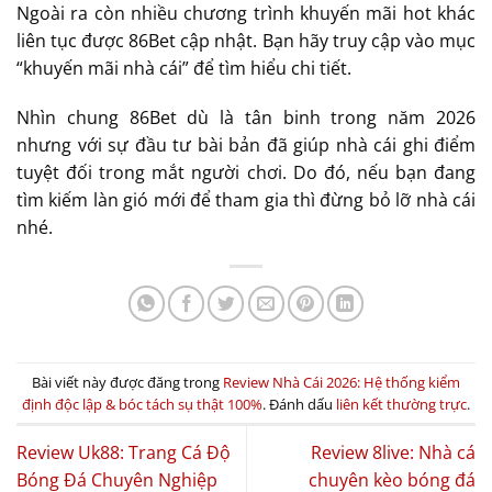
Ngoài ra còn nhiều chương trình khuyến mãi hot khác
liên tục được 86Bet cập nhật. Bạn hãy truy cập vào mục
“khuyến mãi nhà cái” để tìm hiểu chi tiết.
Nhìn chung 86Bet dù là tân binh trong năm 2026
nhưng với sự đầu tư bài bản đã giúp nhà cái ghi điểm
tuyệt đối trong mắt người chơi. Do đó, nếu bạn đang
tìm kiếm làn gió mới để tham gia thì đừng bỏ lỡ nhà cái
nhé.
Bài viết này được đăng trong
Review Nhà Cái 2026: Hệ thống kiểm
định độc lập & bóc tách sụ thật 100%
. Đánh dấu
liên kết thường trực
.
Review Uk88: Trang Cá Độ
Review 8live: Nhà cá
Bóng Đá Chuyên Nghiệp
chuyên kèo bóng đá