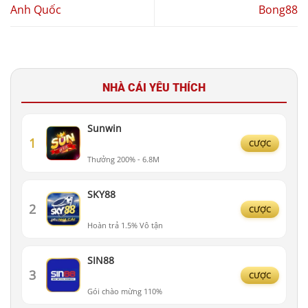
Anh Quốc
Bong88
NHÀ CÁI YÊU THÍCH
Sunwin
1
CƯỢC
Thưởng 200% - 6.8M
SKY88
2
CƯỢC
Hoàn trả 1.5% Vô tận
SIN88
3
CƯỢC
Gói chào mừng 110%