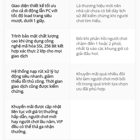
Giao diện thiết kế tối ưu
Là thương hiệu mới nên
cho cả di động lẫn PC với
nhà cái chưa có bề dày lịch
tốc độ load trang siêu
sử để kiểm chứng khi người
mượt, dưới 1 giây.
chơi tìm hiểu.
Trình bảo mật chất lượng
Đôi khi phản hồi người chơi
cao khi ứng dụng công
chậm đến 1 hoặc 2 phút,
nghệ mã hóa SSL 256 Bit kết
nhất là vào các khung giờ có
hợp xác thực 2 lớp cho mọi
giải đấu hot.
giao dịch
Hệ thống nạp rút xử lý tự
Khuyến mãi quá nhiều đôi
động siêu nhanh, giảm
khi làm người chơi mới bối
thiểu lỗi thủ công. Thời gian
rối trong quá trình lựa chọn
giao dịch cũng được kiểm
ưu đãi phù hợp.
chứng.
Khuyến mãi được cập nhật
liên tục với giá trị thưởng
hấp dẫn, người chơi mới
hay người chơi lâu năm, VIP
đều có thể thả ga nhận
thưởng.