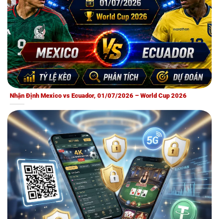
Nhận Định Mexico vs Ecuador, 01/07/2026 – World Cup 2026