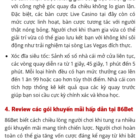
với công nghệ góc quay đa chiều không lo gian lận.
Đặc biệt, các bàn cược Live Casino tại đây còn có
mức cược linh hoạt, bàn cược tương tác với người
thật nóng bỏng. Người chơi khi tham gia vừa có thể
giải trí vừa có thể giao lưu kết bạn với không khí sôi
động như trải nghiệm tại sòng Las Vegas đích thực.
Xóc đĩa siêu tốc: Sảnh xổ số nhà cái mở cửa liên tục,
các vòng quay diễn ra từ 1 giây, 45 giây, 1 phút đến 5
phút. Mỗi loại hình đều có hạn mức thưởng cao lên
đến 1 ăn 99 hoặc cao hơn tùy thời điểm. Nhà cái con
tích hợp thống kê kết quả qua các kỳ quay trước
giúp bạn soi cầu cực kỳ chính xác và khoa học.
4. Review các gói khuyến mãi hấp dẫn tại 86Bet
86Bet biết cách chiều lòng người chơi khi tung ra nhiều
gói khuyến mãi mang tính chiến lược. Người chơi hoàn
toàn có thể gia tăng vốn cược đáng kể ngay từ khi bắt