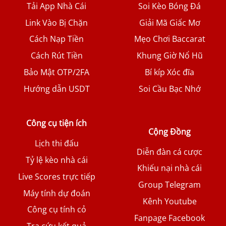
Tải App Nhà Cái
Soi Kèo Bóng Đá
Link Vào Bị Chặn
Giải Mã Giấc Mơ
Cách Nạp Tiền
Mẹo Chơi Baccarat
Cách Rút Tiền
Khung Giờ Nổ Hũ
Bảo Mật OTP/2FA
Bí kíp Xóc đĩa
Hướng dẫn USDT
Soi Cầu Bạc Nhớ
Công cụ tiện ích
Cộng Đồng
Lịch thi đấu
Diễn đàn cá cược
Tỷ lệ kèo nhà cái
Khiếu nại nhà cái
Live Scores trực tiếp
Group Telegram
Máy tính dự đoán
Kênh Youtube
Công cụ tính cỏ
Fanpage Facebook