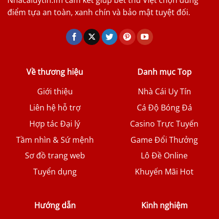
Nhacaiuytin.fm cam kết giúp bet thủ Việt chọn đúng
điểm tựa an toàn, xanh chín và bảo mật tuyệt đối.
Về thương hiệu
Danh mục Top
Giới thiệu
Nhà Cái Uy Tín
Liên hệ hỗ trợ
Cá Độ Bóng Đá
Hợp tác Đại lý
Casino Trực Tuyến
Tầm nhìn & Sứ mệnh
Game Đổi Thưởng
Sơ đồ trang web
Lô Đề Online
Tuyển dụng
Khuyến Mãi Hot
Hướng dẫn
Kinh nghiệm