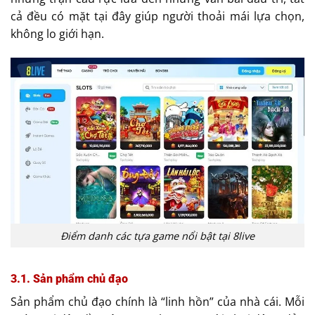
cả đều có mặt tại đây giúp người thoải mái lựa chọn,
không lo giới hạn.
Điểm danh các tựa game nổi bật tại 8live
3.1. Sản phẩm chủ đạo
Sản phẩm chủ đạo chính là “linh hồn” của nhà cái. Mỗi