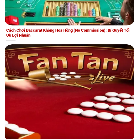
Cách Chơi Baccarat Không Hoa Hồng (No Commission): Bí Quyết Tối
Ưu Lợi Nhuận