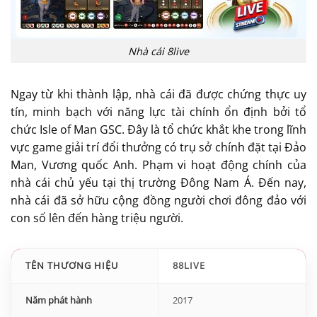
Nhà cái 8live
Ngay từ khi thành lập, nhà cái đã được chứng thực uy
tín, minh bạch với năng lực tài chính ổn định bởi tổ
chức Isle of Man GSC. Đây là tổ chức khắt khe trong lĩnh
vực game giải trí đổi thưởng có trụ sở chính đặt tại Đảo
Man, Vương quốc Anh. Phạm vi hoạt động chính của
nhà cái chủ yếu tại thị trường Đông Nam Á. Đến nay,
nhà cái đã sở hữu cộng đồng người chơi đông đảo với
con số lên đến hàng triệu người.
TÊN THƯƠNG HIỆU
88LIVE
Năm phát hành
2017