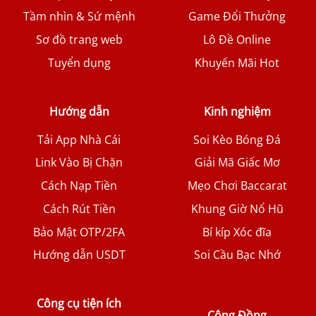
Tầm nhìn & Sứ mệnh
Game Đổi Thưởng
Sơ đồ trang web
Lô Đề Online
Tuyển dụng
Khuyến Mãi Hot
Hướng dẫn
Kinh nghiệm
Tải App Nhà Cái
Soi Kèo Bóng Đá
Link Vào Bị Chặn
Giải Mã Giấc Mơ
Cách Nạp Tiền
Mẹo Chơi Baccarat
Cách Rút Tiền
Khung Giờ Nổ Hũ
Bảo Mật OTP/2FA
Bí kíp Xóc đĩa
Hướng dẫn USDT
Soi Cầu Bạc Nhớ
Công cụ tiện ích
Cộng Đồng