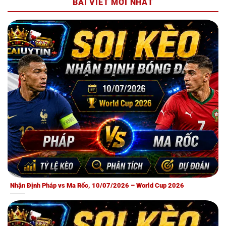
BÀI VIẾT MỚI NHẤT
Nhận Định Pháp vs Ma Rốc, 10/07/2026 – World Cup 2026