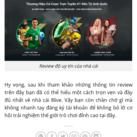
Review độ uy tín của nhà cái
Hy vọng, sau khi tham khảo những thông tin review
trên đây bạn đã có thể hiểu một cách trọn vẹn và đầy
đủ nhất về nhà cái 8live. Vậy bạn còn chần chờ gì mà
không nhanh tay đăng ký tài khoản để không bỏ lỡ cơ
hội trải nghiệm thế giới trò chơi đỉnh cao tại đây.