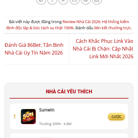
Bài viết này được đăng trong
Review Nhà Cái 2026: Hệ thống kiểm
định độc lập & bóc tách sụ thật 100%
. Đánh dấu
liên kết thường trực
.
Cách Khắc Phục Link Vào
Đánh Giá 86Bet: Tân Binh
Nhà Cái Bị Chặn: Cập Nhật
Nhà Cái Uy Tín Năm 2026
Link Mới Nhất 2026
NHÀ CÁI YÊU THÍCH
Sunwin
1
CƯỢC
Thưởng 200% - 6.8M