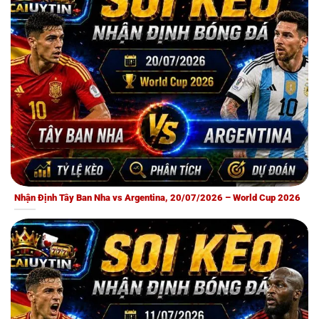
Nhận Định Tây Ban Nha vs Argentina, 20/07/2026 – World Cup 2026