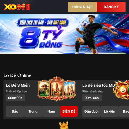
XO88
ĐĂNG NHẬP
ĐĂNG KÝ
-
Hero Banner
Nhà
Cái
Thể
Thao,
Live
Casino
Uy
THỂ LOẠI CƯỢC
Hero Banner
Tín,
An
Lô Đề Online
Toàn,
Lô Đề 3 Miền
Lô đề siêu tốc MD5
Thưởng
Phiên xổ tiếp theo
Phiên xổ tiếp theo
Cao
00
m
:
00
s
00
m
:
00
s
2026
Bắc
Trung
Nam
BIÊN ĐỀ
Đầu đuôi
Lô xiên
Bao