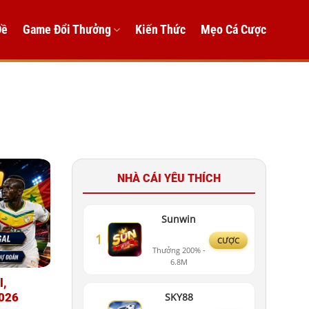
Đề
Game Đổi Thưởng
Kiến Thức
Mẹo Cá Cược
NHÀ CÁI YÊU THÍCH
Sunwin
1
CƯỢC
Thưởng 200% -
6.8M
l,
SKY88
2026