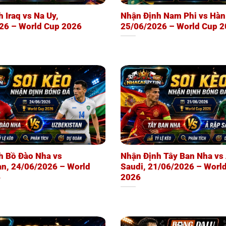
 Iraq vs Na Uy,
Nhận Định Nam Phi vs Hàn
26 – World Cup 2026
25/06/2026 – World Cup 
h Bồ Đào Nha vs
Nhận Định Tây Ban Nha vs
an, 24/06/2026 – World
Saudi, 21/06/2026 – Worl
6
2026