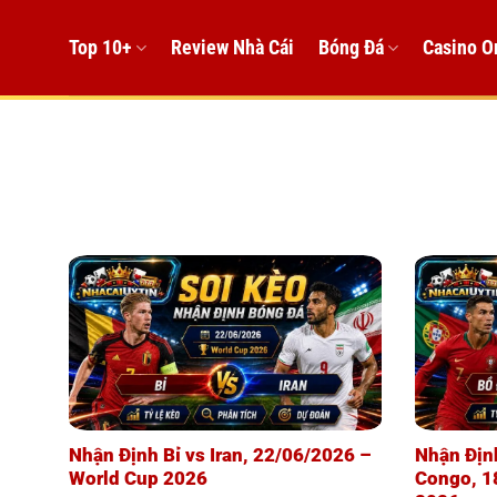
Bỏ
qua
Top 10+
Review Nhà Cái
Bóng Đá
Casino O
nội
dung
Nhận Định Bỉ vs Iran, 22/06/2026 –
Nhận Địn
World Cup 2026
Congo, 1