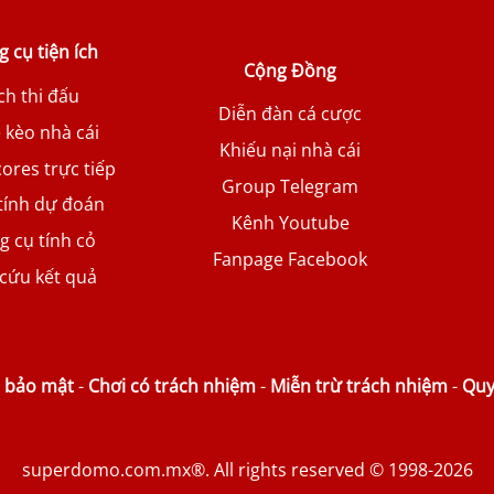
 cụ tiện ích
Cộng Đồng
ch thi đấu
Diễn đàn cá cược
ệ kèo nhà cái
Khiếu nại nhà cái
cores trực tiếp
Group Telegram
tính dự đoán
Kênh Youtube
g cụ tính cỏ
Fanpage Facebook
 cứu kết quả
h bảo mật
-
Chơi có trách nhiệm
-
Miễn trừ trách nhiệm
-
Quy
superdomo.com.mx®. All rights reserved © 1998-2026