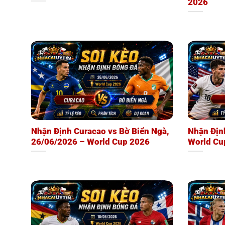
2026
Nhận Định Curacao vs Bờ Biển Ngà,
Nhận Địn
26/06/2026 – World Cup 2026
World Cu