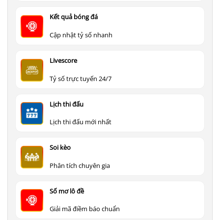
Kết quả bóng đá
Cập nhật tỷ số nhanh
Livescore
Tỷ số trực tuyến 24/7
Lịch thi đấu
Lịch thi đấu mới nhất
Soi kèo
Phân tích chuyên gia
Số mơ lô đề
Giải mã điềm báo chuẩn