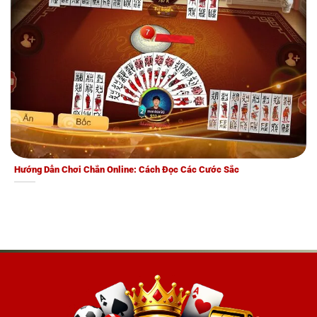
Hướng Dẫn Chơi Chắn Online: Cách Đọc Các Cước Sắc