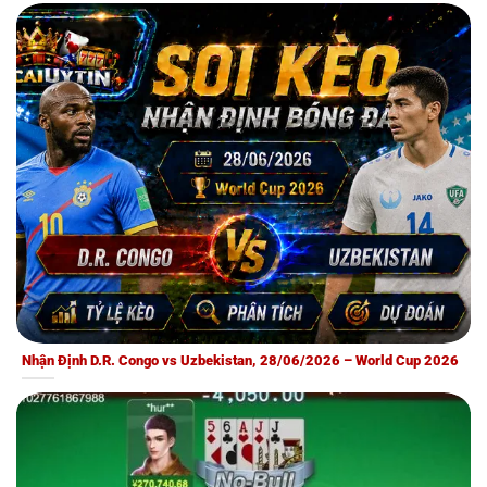
Nhận Định D.R. Congo vs Uzbekistan, 28/06/2026 – World Cup 2026