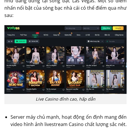
như đang đứng tại sòng bạc Las Vegas. Một số điểm
nhấn nổi bật của sòng bạc nhà cái có thể điểm qua như
sau:
Live Casino đỉnh cao, hấp dẫn
Server máy chủ mạnh, hoạt động ổn định mang đến
video hình ảnh livestream Casino chất lượng sắc nét.