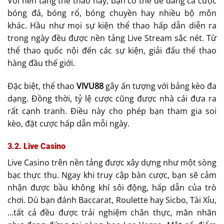
Với nền tảng thể thao này, bạn có thể dễ dàng cá cược
bóng đá, bóng rổ, bóng chuyền hay nhiều bộ môn
khác. Hầu như mọi sự kiện thể thao hấp dẫn diễn ra
trong ngày đều được nền tảng Live Stream sắc nét. Từ
thể thao quốc nội đến các sự kiện, giải đấu thể thao
hàng đầu thế giới.
Đặc biệt, thể thao
VIVU88
gây ấn tượng với bảng kèo đa
dạng. Đồng thời, tỷ lệ cược cũng được nhà cái đưa ra
rất cạnh tranh. Điều này cho phép bạn tham gia soi
kèo, đặt cược hấp dẫn mỗi ngày.
3.2. Live Casino
Live Casino trên nền tảng được xây dựng như một sòng
bạc thực thụ. Ngay khi truy cập bàn cược, bạn sẽ cảm
nhận được bầu không khí sôi động, hấp dẫn của trò
chơi. Dù bạn đánh Baccarat, Roulette hay Sicbo, Tài Xỉu,
…tất cả đều được trải nghiệm chân thực, mãn nhãn