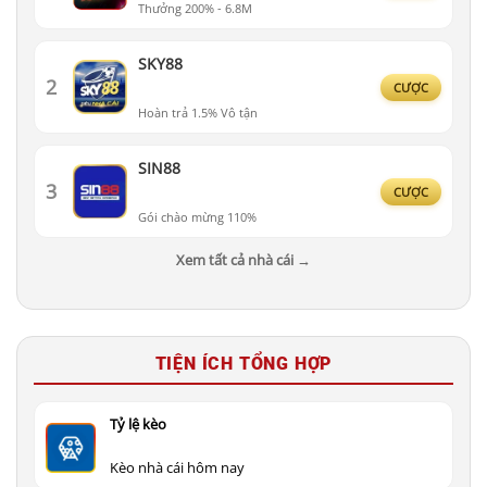
Thưởng 200% - 6.8M
SKY88
2
CƯỢC
Hoàn trả 1.5% Vô tận
SIN88
3
CƯỢC
Gói chào mừng 110%
Xem tất cả nhà cái →
TIỆN ÍCH TỔNG HỢP
Tỷ lệ kèo
Kèo nhà cái hôm nay