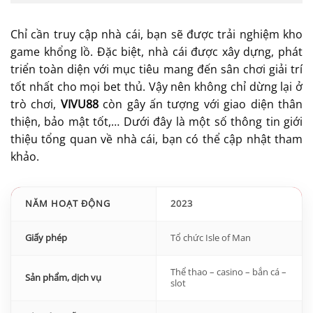
Chỉ cần truy cập nhà cái, bạn sẽ được trải nghiệm kho
game khổng lồ. Đặc biệt, nhà cái được xây dựng, phát
triển toàn diện với mục tiêu mang đến sân chơi giải trí
tốt nhất cho mọi bet thủ. Vậy nên không chỉ dừng lại ở
trò chơi,
VIVU88
còn gây ấn tượng với giao diện thân
thiện, bảo mật tốt,… Dưới đây là một số thông tin giới
thiệu tổng quan về nhà cái, bạn có thể cập nhật tham
khảo.
NĂM HOẠT ĐỘNG
2023
Giấy phép
Tổ chức Isle of Man
Thể thao – casino – bắn cá –
Sản phẩm, dịch vụ
slot