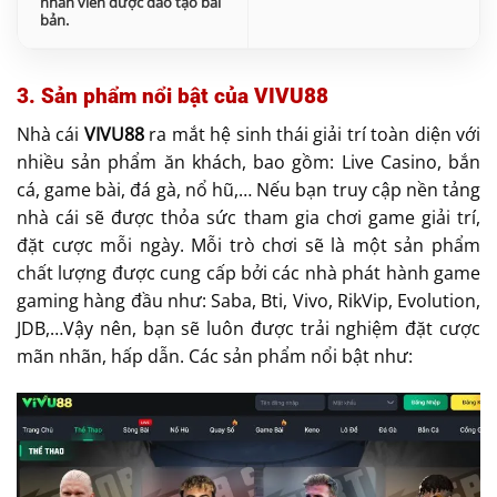
nhân viên được đào tạo bài
bản.
3. Sản phẩm nổi bật của VIVU88
Nhà cái
VIVU88
ra mắt hệ sinh thái giải trí toàn diện với
nhiều sản phẩm ăn khách, bao gồm: Live Casino, bắn
cá, game bài, đá gà, nổ hũ,… Nếu bạn truy cập nền tảng
nhà cái sẽ được thỏa sức tham gia chơi game giải trí,
đặt cược mỗi ngày. Mỗi trò chơi sẽ là một sản phẩm
chất lượng được cung cấp bởi các nhà phát hành game
gaming hàng đầu như: Saba, Bti, Vivo, RikVip, Evolution,
JDB,…Vậy nên, bạn sẽ luôn được trải nghiệm đặt cược
mãn nhãn, hấp dẫn. Các sản phẩm nổi bật như: