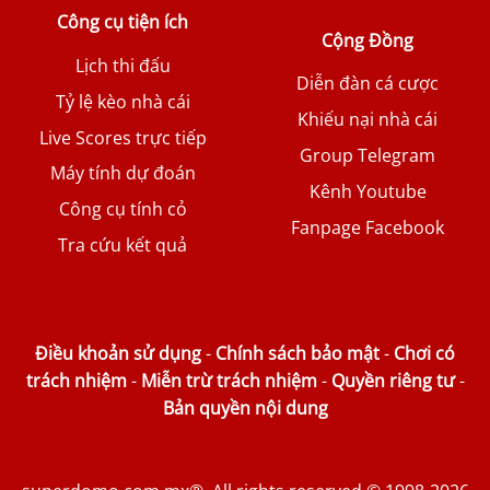
Công cụ tiện ích
Cộng Đồng
Lịch thi đấu
Diễn đàn cá cược
Tỷ lệ kèo nhà cái
Khiếu nại nhà cái
Live Scores trực tiếp
Group Telegram
Máy tính dự đoán
Kênh Youtube
Công cụ tính cỏ
Fanpage Facebook
Tra cứu kết quả
Điều khoản sử dụng
-
Chính sách bảo mật
-
Chơi có
trách nhiệm
-
Miễn trừ trách nhiệm
-
Quyền riêng tư
-
Bản quyền nội dung