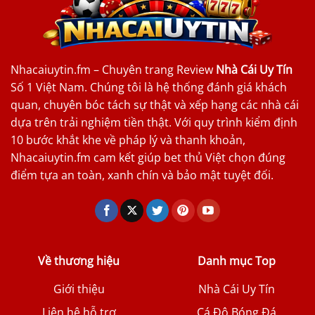
Nhacaiuytin.fm – Chuyên trang Review
Nhà Cái Uy Tín
Số 1 Việt Nam. Chúng tôi là hệ thống đánh giá khách
quan, chuyên bóc tách sự thật và xếp hạng các nhà cái
dựa trên trải nghiệm tiền thật. Với quy trình kiểm định
10 bước khắt khe về pháp lý và thanh khoản,
Nhacaiuytin.fm cam kết giúp bet thủ Việt chọn đúng
điểm tựa an toàn, xanh chín và bảo mật tuyệt đối.
Về thương hiệu
Danh mục Top
Giới thiệu
Nhà Cái Uy Tín
Liên hệ hỗ trợ
Cá Độ Bóng Đá