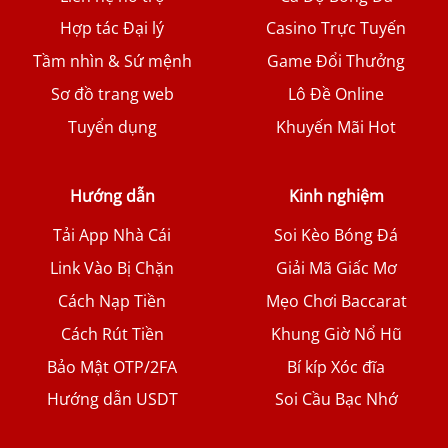
Hợp tác Đại lý
Casino Trực Tuyến
Tầm nhìn & Sứ mệnh
Game Đổi Thưởng
Sơ đồ trang web
Lô Đề Online
Tuyển dụng
Khuyến Mãi Hot
Hướng dẫn
Kinh nghiệm
Tải App Nhà Cái
Soi Kèo Bóng Đá
Link Vào Bị Chặn
Giải Mã Giấc Mơ
Cách Nạp Tiền
Mẹo Chơi Baccarat
Cách Rút Tiền
Khung Giờ Nổ Hũ
Bảo Mật OTP/2FA
Bí kíp Xóc đĩa
Hướng dẫn USDT
Soi Cầu Bạc Nhớ