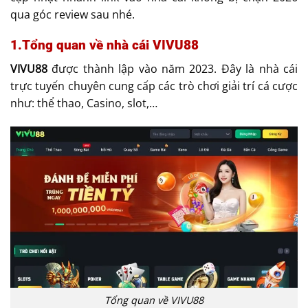
qua góc review sau nhé.
1.Tổng quan về nhà cái VIVU88
VIVU88
được thành lập vào năm 2023. Đây là nhà cái
trực tuyến chuyên cung cấp các trò chơi giải trí cá cược
như: thể thao, Casino, slot,…
Tổng quan về VIVU88