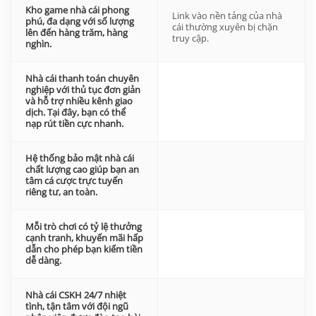
Kho game nhà cái phong
Link vào nền tảng của nhà
phú, đa dạng với số lượng
cái thường xuyên bị chặn
lên đến hàng trăm, hàng
truy cập.
nghìn.
Nhà cái thanh toán chuyên
nghiệp với thủ tục đơn giản
và hỗ trợ nhiều kênh giao
dịch. Tại đây, bạn có thể
nạp rút tiền cực nhanh.
Hệ thống bảo mật nhà cái
chất lượng cao giúp bạn an
tâm cá cược trực tuyến
riêng tư, an toàn.
Mỗi trò chơi có tỷ lệ thưởng
cạnh tranh, khuyến mãi hấp
dẫn cho phép bạn kiếm tiền
dễ dàng.
Nhà cái CSKH 24/7 nhiệt
tình, tận tâm với đội ngũ