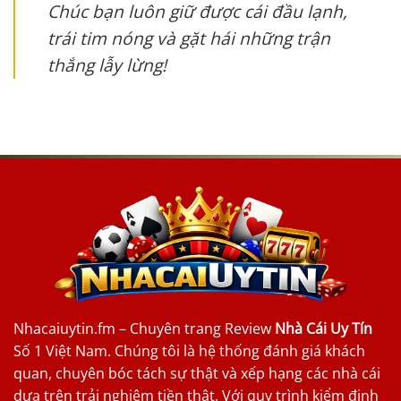
Chúc bạn luôn giữ được cái đầu lạnh,
trái tim nóng và gặt hái những trận
thắng lẫy lừng!
Nhacaiuytin.fm – Chuyên trang Review
Nhà Cái Uy Tín
Số 1 Việt Nam. Chúng tôi là hệ thống đánh giá khách
quan, chuyên bóc tách sự thật và xếp hạng các nhà cái
dựa trên trải nghiệm tiền thật. Với quy trình kiểm định