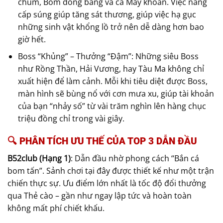
chùm, Bom đóng băng và cả Máy khoan. Việc nâng
cấp súng giúp tăng sát thương, giúp việc hạ gục
những sinh vật khổng lồ trở nên dễ dàng hơn bao
giờ hết.
Boss “Khủng” – Thưởng “Đậm”: Những siêu Boss
như Rồng Thần, Hải Vương, hay Tàu Ma không chỉ
xuất hiện để làm cảnh. Mỗi khi tiêu diệt được Boss,
màn hình sẽ bùng nổ với cơn mưa xu, giúp tài khoản
của bạn “nhảy số” từ vài trăm nghìn lên hàng chục
triệu đồng chỉ trong vài giây.
🔍 PHÂN TÍCH ƯU THẾ CỦA TOP 3 DẪN ĐẦU
B52club (Hạng 1)
: Dẫn đầu nhờ phong cách “Bắn cá
bom tấn”. Sảnh chơi tại đây được thiết kế như một trận
chiến thực sự. Ưu điểm lớn nhất là tốc độ đổi thưởng
qua Thẻ cào – gần như ngay lập tức và hoàn toàn
không mất phí chiết khấu.