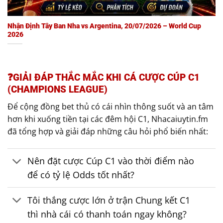
Nhận Định Tây Ban Nha vs Argentina, 20/07/2026 – World Cup
2026
❓GIẢI ĐÁP THẮC MẮC KHI CÁ CƯỢC CÚP C1
(CHAMPIONS LEAGUE)
Để cộng đồng bet thủ có cái nhìn thông suốt và an tâm
hơn khi xuống tiền tại các đêm hội C1, Nhacaiuytin.fm
đã tổng hợp và giải đáp những câu hỏi phổ biến nhất:
Nên đặt cược Cúp C1 vào thời điểm nào
để có tỷ lệ Odds tốt nhất?
Tôi thắng cược lớn ở trận Chung kết C1
thì nhà cái có thanh toán ngay không?