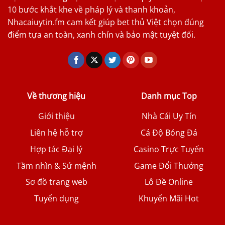
10 bước khắt khe về pháp lý và thanh khoản,
Nhacaiuytin.fm cam kết giúp bet thủ Việt chọn đúng
điểm tựa an toàn, xanh chín và bảo mật tuyệt đối.
Về thương hiệu
Danh mục Top
Giới thiệu
Nhà Cái Uy Tín
Liên hệ hỗ trợ
Cá Độ Bóng Đá
Hợp tác Đại lý
Casino Trực Tuyến
Tầm nhìn & Sứ mệnh
Game Đổi Thưởng
Sơ đồ trang web
Lô Đề Online
Tuyển dụng
Khuyến Mãi Hot