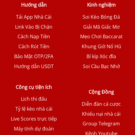
Hướng dẫn
Kinh nghiệm
Tải App Nhà Cái
Soi Kèo Bóng Đá
Link Vào Bị Chặn
Giải Mã Giấc Mơ
Cách Nạp Tiền
Mẹo Chơi Baccarat
Cách Rút Tiền
Khung Giờ Nổ Hũ
Bảo Mật OTP/2FA
Bí kíp Xóc đĩa
Hướng dẫn USDT
Soi Cầu Bạc Nhớ
Công cụ tiện ích
Cộng Đồng
Lịch thi đấu
Diễn đàn cá cược
Tỷ lệ kèo nhà cái
Khiếu nại nhà cái
Live Scores trực tiếp
Group Telegram
Máy tính dự đoán
Kênh Youtube