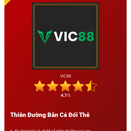
VIC88
4.7
/5
Thiên Đường Bắn Cá Đổi Thẻ
Đa dạng loài cá với hệ số nhân thưởng cực cao