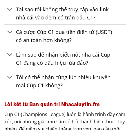
Tại sao tôi không thể truy cập vào link
nhà cái vào đêm có trận đấu C1?
Cá cược Cúp C1 qua tiền điện tử (USDT)
có an toàn hơn không?
Làm sao để nhận biết một nhà cái Cúp
C1 đang có dấu hiệu lừa đảo?
Tôi có thể nhận cùng lúc nhiều khuyến
mãi Cúp C1 không?
Lời kết từ Ban quản trị Nhacaiuytin.fm
Cúp C1 (Champions League) luôn là hành trình đầy cảm
xúc, nơi những giấc mơ sân cỏ trở thành hiện thực. Tuy
nhiên, để niềm vui chiến thắng trọn vẹn, bạn cần một