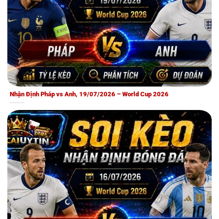
Nhận Định Pháp vs Anh, 19/07/2026 – World Cup 2026