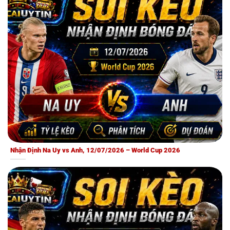
Nhận Định Na Uy vs Anh, 12/07/2026 – World Cup 2026