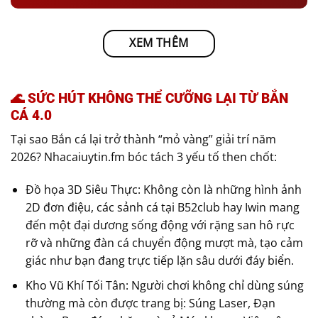
XEM THÊM
🌊 SỨC HÚT KHÔNG THỂ CƯỠNG LẠI TỪ BẮN
CÁ 4.0
Tại sao Bắn cá lại trở thành “mỏ vàng” giải trí năm
2026? Nhacaiuytin.fm bóc tách 3 yếu tố then chốt:
Đồ họa 3D Siêu Thực: Không còn là những hình ảnh
2D đơn điệu, các sảnh cá tại B52club hay Iwin mang
đến một đại dương sống động với rặng san hô rực
rỡ và những đàn cá chuyển động mượt mà, tạo cảm
giác như bạn đang trực tiếp lặn sâu dưới đáy biển.
Kho Vũ Khí Tối Tân: Người chơi không chỉ dùng súng
thường mà còn được trang bị: Súng Laser, Đạn