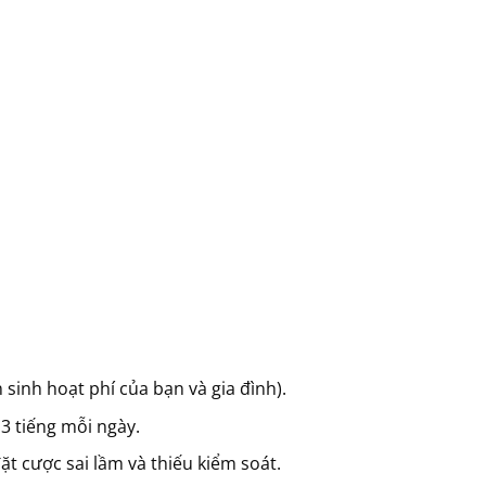
sinh hoạt phí của bạn và gia đình).
 3 tiếng mỗi ngày.
t cược sai lầm và thiếu kiểm soát.