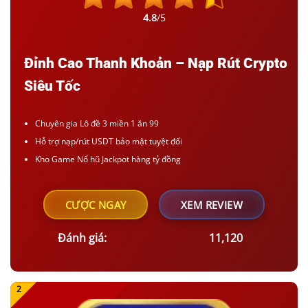
4.8
/5
Đỉnh Cao Thanh Khoản – Nạp Rút Crypto
Siêu Tốc
Chuyên gia Lô đề 3 miền 1 ăn 99
Hỗ trợ nạp/rút USDT bảo mật tuyệt đối
Kho Game Nổ hũ Jackpot hàng tỷ đồng
CƯỢC NGAY
XEM REVIEW
Đánh giá:
11,120