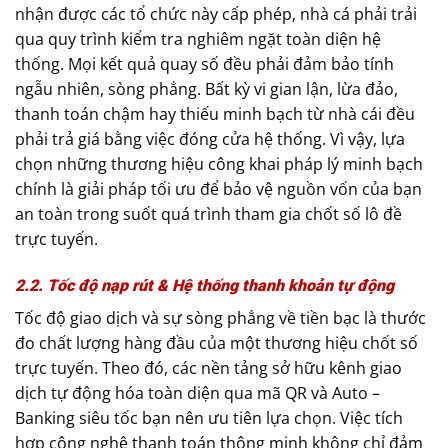
nhận được các tổ chức này cấp phép, nhà cá phải trải
qua quy trình kiểm tra nghiêm ngặt toàn diện hệ
thống. Mọi kết quả quay số đều phải đảm bảo tính
ngẫu nhiên, sòng phẳng. Bất kỳ vi gian lận, lừa đảo,
thanh toán chậm hay thiếu minh bạch từ nhà cái đều
phải trả giá bằng việc đóng cửa hệ thống. Vì vậy, lựa
chọn những thương hiệu công khai pháp lý minh bạch
chính là giải pháp tối ưu để bảo vệ nguồn vốn của bạn
an toàn trong suốt quá trình tham gia chốt số lô đề
trực tuyến.
2.2. Tốc độ nạp rút & Hệ thống thanh khoản tự động
Tốc độ giao dịch và sự sòng phẳng về tiền bạc là thước
đo chất lượng hàng đầu của một thương hiệu chốt số
trực tuyến. Theo đó, các nền tảng sở hữu kênh giao
dịch tự động hóa toàn diện qua mã QR và Auto –
Banking siêu tốc bạn nên ưu tiên lựa chọn. Việc tích
hợp công nghệ thanh toán thông minh không chỉ đảm