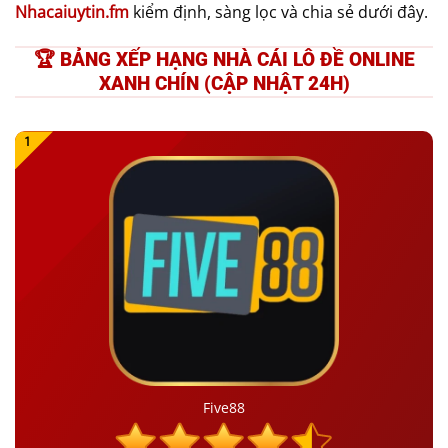
Nhacaiuytin.fm
kiểm định, sàng lọc và chia sẻ dưới đây.
🏆 BẢNG XẾP HẠNG NHÀ CÁI LÔ ĐỀ ONLINE
XANH CHÍN (CẬP NHẬT 24H)
Five88