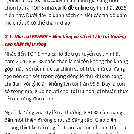
nghiệm thực tế, Nhacaiuytin đã đánh giá cũng như
chọn lọc ra TOP 5 nhà cái
lô đề online
uy tín nhất 2026
hiện nay. Dưới đây là danh sách chi tiết các tín đồ đam
mê chốt số có thể tham khảo.
3.1. Nhà cái FIVE88 – Nền tảng xổ số có tỷ lệ trả thưởng
cao nhất thị trường
Nhắc đến TOP 5 nhà cái lô đề trực tuyến uy tín nhất
năm 2026, FIVE88 chắc chắn là cái tên không thể không
góp mặt. Với tiềm lực tài chính vượt trội, nhà cái đang
tạo nên cơn sốt trong cộng đồng lô thủ khi sẵn sàng
chi đậm với tỷ lệ ăn khủng lên tới 1 ăn 99.5. Đây là con
số trong mơ, giúp người chơi tối ưu hóa lợi nhuận thực
tế trên từng đơn cược.
Ngoài là “ông vua” tỷ lệ trả thưởng, FIVE88 còn mang
đến một thiên đường chốt số đẳng cấp. Giao diện
phẳng thiết kế tối ưu giúp thao tác cực nhanh. Dù hoạt