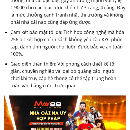
thống, nhà cái đặc biệt gây ấn tượng mạnh với tỷ lệ
1:9000 cho các loại cược khó như 3 càng, 4 càng. Đây
là mức thưởng cạnh tranh nhất thị trường và không
phải nhà cái nào cũng đáp ứng được.
Cam kết bảo mật tối đa: Tích hợp công nghệ mã hóa
256 bit kết hợp chính sách không yêu cầu KYC phức
tạp, danh tính người chơi luôn được bảo vệ an toàn
100%.
Giao diện thân thiện: Với phong cách thiết kế tối
giản, chuyên nghiệp và loại bỏ quảng cáo, người
chơi khi truy cập hệ thống có thể tập trung hoàn
toàn vào bảng cược trực quan.