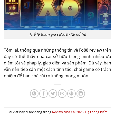
Thể lệ tham gia sự kiện X6 nổ hũ
Tóm lại, thông qua những thông tin về Fo88 review trên
đây có thể thấy nhà cái sở hữu trong mình nhiều ưu
điểm tốt về pháp lý, giao diện và sản phẩm. Dù vậy, bạn
vẫn nên tiếp cận một cách tính táo, chơi game có trách
nhiệm để hạn chế rủi ro không mong muốn.
Bài viết này được đăng trong
Review Nhà Cái 2026: Hệ thống kiểm