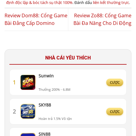
định độc lập & bóc tách sụ thật 100%
. Đánh dấu
liên kết thường trực
.
Review Dom88: Cổng Game
Review Zo88: Cổng Game
Bài Đẳng Cấp Domino
Bài Đa Năng Cho Di Động
NHÀ CÁI YÊU THÍCH
Sunwin
1
CƯỢC
Thưởng 200% - 6.8M
SKY88
2
CƯỢC
Hoàn trả 1.5% Vô tận
SIN88