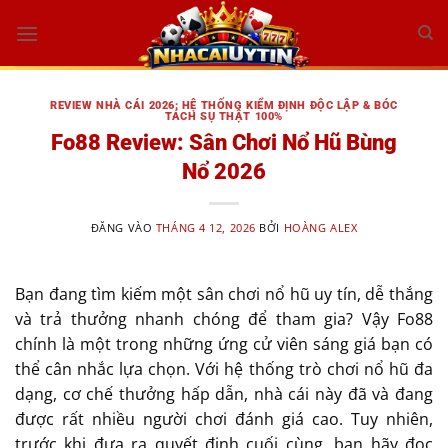
Bỏ
qua
nội
dung
REVIEW NHÀ CÁI 2026: HỆ THỐNG KIỂM ĐỊNH ĐỘC LẬP & BÓC
TÁCH SỤ THẬT 100%
Fo88 Review: Sân Chơi Nổ Hũ Bùng
Nổ 2026
ĐĂNG VÀO
THÁNG 4 12, 2026
BỞI
HOÀNG ALEX
Bạn đang tìm kiếm một sân chơi nổ hũ uy tín, dễ thắng
và trả thưởng nhanh chóng để tham gia? Vậy Fo88
chính là một trong những ứng cử viên sáng giá bạn có
thể cân nhắc lựa chọn. Với hệ thống trò chơi nổ hũ đa
dạng, cơ chế thưởng hấp dẫn, nhà cái này đã và đang
được rất nhiều người chơi đánh giá cao. Tuy nhiên,
trước khi đưa ra quyết định cuối cùng, bạn hãy đọc