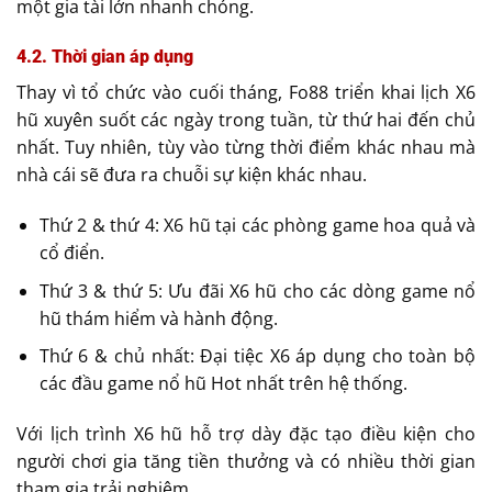
một gia tài lớn nhanh chóng.
4.2. Thời gian áp dụng
Thay vì tổ chức vào cuối tháng, Fo88 triển khai lịch X6
hũ xuyên suốt các ngày trong tuần, từ thứ hai đến chủ
nhất. Tuy nhiên, tùy vào từng thời điểm khác nhau mà
nhà cái sẽ đưa ra chuỗi sự kiện khác nhau.
Thứ 2 & thứ 4: X6 hũ tại các phòng game hoa quả và
cổ điển.
Thứ 3 & thứ 5: Ưu đãi X6 hũ cho các dòng game nổ
hũ thám hiểm và hành động.
Thứ 6 & chủ nhất: Đại tiệc X6 áp dụng cho toàn bộ
các đầu game nổ hũ Hot nhất trên hệ thống.
Với lịch trình X6 hũ hỗ trợ dày đặc tạo điều kiện cho
người chơi gia tăng tiền thưởng và có nhiều thời gian
tham gia trải nghiệm.