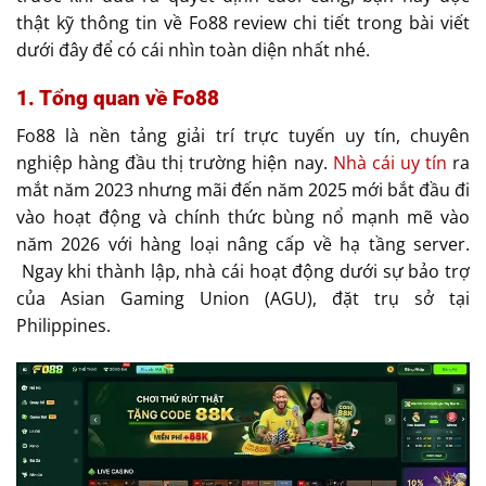
thật kỹ thông tin về Fo88 review chi tiết trong bài viết
dưới đây để có cái nhìn toàn diện nhất nhé.
1. Tổng quan về Fo88
Fo88 là nền tảng giải trí trực tuyến uy tín, chuyên
nghiệp hàng đầu thị trường hiện nay.
Nhà cái uy tín
ra
mắt năm 2023 nhưng mãi đến năm 2025 mới bắt đầu đi
vào hoạt động và chính thức bùng nổ mạnh mẽ vào
năm 2026 với hàng loại nâng cấp về hạ tầng server.
Ngay khi thành lập, nhà cái hoạt động dưới sự bảo trợ
của Asian Gaming Union (AGU), đặt trụ sở tại
Philippines.