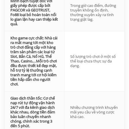
Minh bạch tuyệt đối: Với
giấy phép được cấp bởi
Trong giờ cao điểm, đường
PAGCOR và GEOTRUST,
truyền không ổn định,
Fo88 loại bỏ hoàn toàn nổi
thường xuyên xảy ra tình
lo gian lận hay can thiệp kết
trạng giật lag.
quả.
Kho game cực chất: Nhà cái
ra mắt mang tới một kho
trò chơi đẳng cấp với hàng
trăm sản phẩm các loại từ
Slot, Bắn Cá, Nổ Hũ, Thể
Số lượng trò chơi ở một số
Thao, Casino,…Mỗi trò chơi
thể loại chưa thực sự đa
đều được thiết kế đẹp mặt,
dạng.
hỗ trợ tỷ lệ thưởng cạnh
tranh mang tới cơ hội kiếm
tiền hấp dẫn cho người
chơi.
Giao dịch thần tốc: Cơ chế
nạp rút tự động vận hành
24/7 với đa kênh giao dịch
Nhiều chương trình khuyến
khác nhau, dòng tiền đảm
mãi yeu cầu về vòng cược
bảo luân chuyển nhanh
khá cao.
chóng, chính xác trong 3
đến 5 phút.