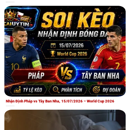
Nhận Định Pháp vs Tây Ban Nha, 15/07/2026 – World Cup 2026