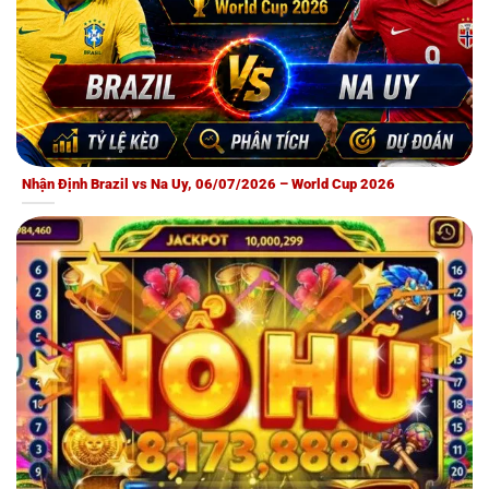
Nhận Định Brazil vs Na Uy, 06/07/2026 – World Cup 2026