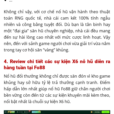
…
Không chỉ vậy, với cơ chế nổ hũ vận hành theo thuật
toán RNG quốc tế, nhà cái cam kết 100% tính ngẫu
nhiên và công bằng tuyệt đối. Dù bạn là tân binh hay
một “đại gia” săn hũ chuyên nghiệp, nhà cái đều mang
đến sự hài lòng cao nhất với mức cược linh hoạt. Vậy
nên, đến với sảnh game người chơi vừa giải trí vừa nắm
trong tay cơ hội săn “vàng” khủng.
4. Review chi tiết các sự kiện X6 nỗ hũ diễn ra
hàng tuần tại Fo88
Nổ hũ đổi thưởng không chỉ được săn đón vì kho game
khủng hay sở hữu tỷ lệ trả thưởng cạnh tranh. Điểm
hấp dẫn lớn nhất giúp nổ hũ Fo88 giữ chân người chơi
bền vững còn đến từ các sự kiện khuyến mãi kèm theo,
nổi bật nhất là chuỗi sự kiện X6 hũ.