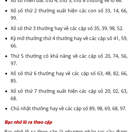
Xổ số miền bắc thứ 4, thứ 5, thứ 6 thường về lô 66.
Xổ số thứ 2 thường xuất hiện các con số 33, 14, 66,
99.
Xổ số thứ 3 thường hay về các cặp số 35, 39, 98, 52.
Kỳ mở thưởng thứ 4 thường hay về các cặp số 41, 59,
66.
Thứ 5 thường có khả năng về các cặp số 20, 74, 56,
97.
Xổ số thứ 6 thường hay về các cặp số 63, 48, 82, 66,
85.
Xổ số thứ 7 thường xuất hiện các cặp số 20, 02, 63,
68.
Chủ nhật thường hay về các cặp số 89, 98, 69, 68, 97.
Bạc nhớ lô ra theo cặp
Bạc nhớ lô ra theo cặp là phương pháp soi cầu được