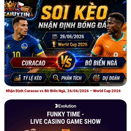
Nhận Định Curacao vs Bờ Biển Ngà, 26/06/2026 – World Cup 2026