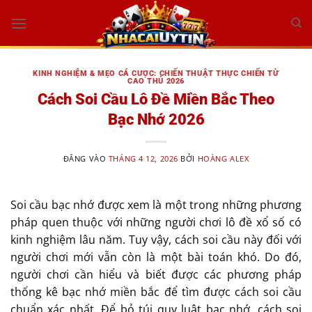
Bỏ
qua
nội
dung
KINH NGHIỆM & MẸO CÁ CƯỢC: CHIẾN THUẬT THỰC CHIẾN TỪ
CAO THỦ 2026
Cách Soi Cầu Lô Đề Miền Bắc Theo
Bạc Nhớ 2026
ĐĂNG VÀO
THÁNG 4 12, 2026
BỞI
HOÀNG ALEX
Soi cầu bạc nhớ được xem là một trong những phương
pháp quen thuộc với những người chơi lô đề xổ số có
kinh nghiệm lâu năm. Tuy vậy, cách soi cầu này đối với
người chơi mới vẫn còn là một bài toán khó. Do đó,
người chơi cần hiểu và biết được các phương pháp
thống kê bạc nhớ miền bắc để tìm được cách soi cầu
chuẩn xác nhất. Để bỏ túi quy luật bạc nhớ, cách soi