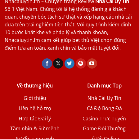
Nhacaiuytin.fm – Chuyên trang Review
Nhà Cái Uy Tín
Số 1 Việt Nam. Chúng tôi là hệ thống đánh giá khách
quan, chuyên bóc tách sự thật và xếp hạng các nhà cái
dựa trên trải nghiệm tiền thật. Với quy trình kiểm định
10 bước khắt khe về pháp lý và thanh khoản,
Nhacaiuytin.fm cam kết giúp bet thủ Việt chọn đúng
điểm tựa an toàn, xanh chín và bảo mật tuyệt đối.
Về thương hiệu
Danh mục Top
Giới thiệu
Nhà Cái Uy Tín
Liên hệ hỗ trợ
Cá Độ Bóng Đá
Hợp tác Đại lý
Casino Trực Tuyến
Tầm nhìn & Sứ mệnh
Game Đổi Thưởng
Sơ đồ trang web
Lô Đề Online