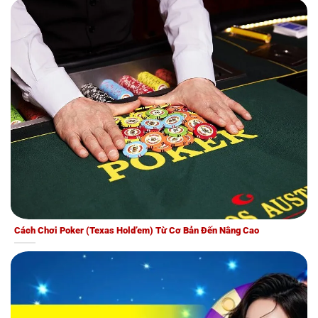
Cách Chơi Poker (Texas Hold’em) Từ Cơ Bản Đến Nâng Cao