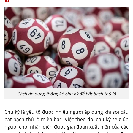
lô
Cách áp dụng thống kê chu kỳ để bắt bạch thủ lô
Chu kỳ là yếu tố được nhiều người áp dụng khi soi cầu
bắt bạch thủ lô miền bắc. Việc theo dõi chu kỳ sẽ giúp
người chơi nhận diện được giai đoạn xuất hiện của các