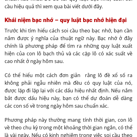
cầu hiệu quả thì xem qua bài viết dưới đây.
Khái niệm bạc nhớ – quy luật bạc nhớ hiện đại
Trước khi tìm hiểu cách soi cầu theo bạc nhớ, bạn cần
nắm được ý nghĩa của thuật ngữ này. Bạc nhớ ở đây
chính là phương pháp để tìm ra những quy luật xuất
hiện của con lô bạch thủ và các cặp lô có xác suất về
cao nhất ở ngày hôm sau.
Có thể hiểu một cách đơn giản rằng lô đề xổ số ra
không phải ngẫu nhiên mà đều có quy luật của nó,
được lặp đi lặp lại với các dấu hiệu nhất định. Nếu nắm
bắt được dấu hiệu này, bạn có thể dự đoán dễ dàng
các con số về trong ngày hôm sau chuẩn xác.
Phương pháp này thường mang tính thời gian, con lô
về theo chu kỳ trong một khoảng thời gian ngắn, có thể
là vài ngày. Nếu có kinh nghiệm trong việc soi cầu theo