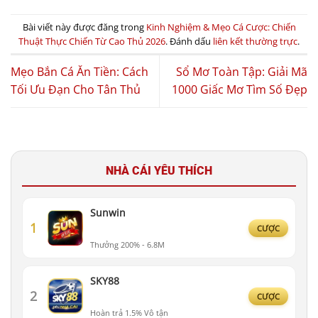
Bài viết này được đăng trong
Kinh Nghiệm & Mẹo Cá Cược: Chiến
Thuật Thực Chiến Từ Cao Thủ 2026
. Đánh dấu
liên kết thường trực
.
Mẹo Bắn Cá Ăn Tiền: Cách
Sổ Mơ Toàn Tập: Giải Mã
Tối Ưu Đạn Cho Tân Thủ
1000 Giấc Mơ Tìm Số Đẹp
NHÀ CÁI YÊU THÍCH
Sunwin
1
CƯỢC
Thưởng 200% - 6.8M
SKY88
2
CƯỢC
Hoàn trả 1.5% Vô tận