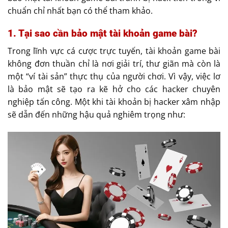
chuẩn chỉ nhất bạn có thể tham khảo.
1. Tại sao cần bảo mật tài khoản game bài?
Trong lĩnh vực cá cược trực tuyến, tài khoản game bài
không đơn thuần chỉ là nơi giải trí, thư giãn mà còn là
một “ví tài sản” thực thụ của người chơi. Vì vậy, việc lơ
là bảo mật sẽ tạo ra kẽ hở cho các hacker chuyên
nghiệp tấn công. Một khi tài khoản bị hacker xâm nhập
sẽ dẫn đến những hậu quả nghiêm trọng như: