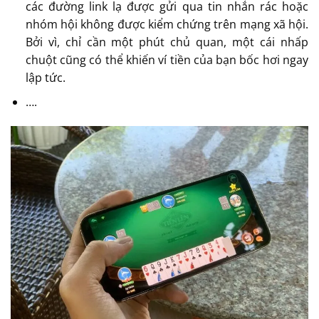
các đường link lạ được gửi qua tin nhắn rác hoặc
nhóm hội không được kiểm chứng trên mạng xã hội.
Bởi vì, chỉ cần một phút chủ quan, một cái nhấp
chuột cũng có thể khiến ví tiền của bạn bốc hơi ngay
lập tức.
….