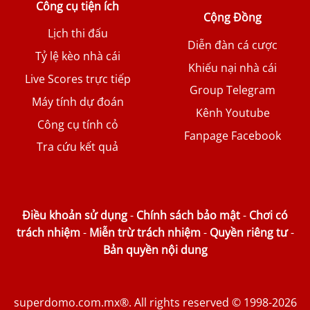
Công cụ tiện ích
Cộng Đồng
Lịch thi đấu
Diễn đàn cá cược
Tỷ lệ kèo nhà cái
Khiếu nại nhà cái
Live Scores trực tiếp
Group Telegram
Máy tính dự đoán
Kênh Youtube
Công cụ tính cỏ
Fanpage Facebook
Tra cứu kết quả
Điều khoản sử dụng
-
Chính sách bảo mật
-
Chơi có
trách nhiệm
-
Miễn trừ trách nhiệm
-
Quyền riêng tư
-
Bản quyền nội dung
superdomo.com.mx®. All rights reserved © 1998-2026