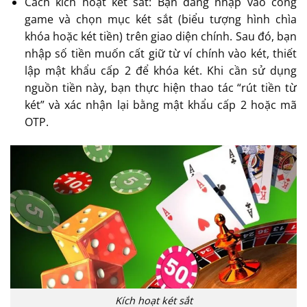
Cách kích hoạt két sắt: Bạn đăng nhập vào cổng
game và chọn mục két sắt (biểu tượng hình chìa
khóa hoặc két tiền) trên giao diện chính. Sau đó, bạn
nhập số tiền muốn cất giữ từ ví chính vào két, thiết
lập mật khẩu cấp 2 để khóa két. Khi cần sử dụng
nguồn tiền này, bạn thực hiện thao tác “rút tiền từ
két” và xác nhận lại bằng mật khẩu cấp 2 hoặc mã
OTP.
Kích hoạt két sắt