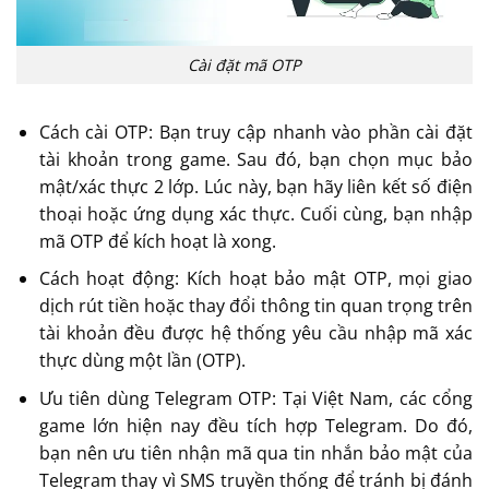
Cài đặt mã OTP
Cách cài OTP: Bạn truy cập nhanh vào phần cài đặt
tài khoản trong game. Sau đó, bạn chọn mục bảo
mật/xác thực 2 lớp. Lúc này, bạn hãy liên kết số điện
thoại hoặc ứng dụng xác thực. Cuối cùng, bạn nhập
mã OTP để kích hoạt là xong.
Cách hoạt động: Kích hoạt bảo mật OTP, mọi giao
dịch rút tiền hoặc thay đổi thông tin quan trọng trên
tài khoản đều được hệ thống yêu cầu nhập mã xác
thực dùng một lần (OTP).
Ưu tiên dùng Telegram OTP: Tại Việt Nam, các cổng
game lớn hiện nay đều tích hợp Telegram. Do đó,
bạn nên ưu tiên nhận mã qua tin nhắn bảo mật của
Telegram thay vì SMS truyền thống để tránh bị đánh