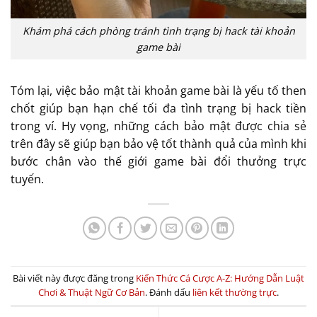
Khám phá cách phòng tránh tình trạng bị hack tài khoản
game bài
Tóm lại, việc bảo mật tài khoản game bài là yếu tố then
chốt giúp bạn hạn chế tối đa tình trạng bị hack tiền
trong ví. Hy vọng, những cách bảo mật được chia sẻ
trên đây sẽ giúp bạn bảo vệ tốt thành quả của mình khi
bước chân vào thế giới game bài đổi thưởng trực
tuyến.
Bài viết này được đăng trong
Kiến Thức Cá Cược A-Z: Hướng Dẫn Luật
Chơi & Thuật Ngữ Cơ Bản
. Đánh dấu
liên kết thường trực
.