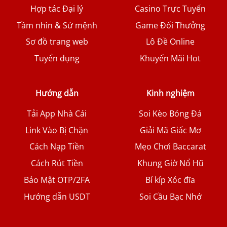
Hợp tác Đại lý
Casino Trực Tuyến
Tầm nhìn & Sứ mệnh
Game Đổi Thưởng
Sơ đồ trang web
Lô Đề Online
Tuyển dụng
Khuyến Mãi Hot
Hướng dẫn
Kinh nghiệm
Tải App Nhà Cái
Soi Kèo Bóng Đá
Link Vào Bị Chặn
Giải Mã Giấc Mơ
Cách Nạp Tiền
Mẹo Chơi Baccarat
Cách Rút Tiền
Khung Giờ Nổ Hũ
Bảo Mật OTP/2FA
Bí kíp Xóc đĩa
Hướng dẫn USDT
Soi Cầu Bạc Nhớ