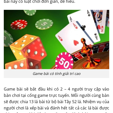
bài này có luật chơi đơn giản, dễ hiểu.
Game bài có tính giải trí cao
Game bài sẽ bắt đầu khi có 2 – 4 người truy cập vào
bàn chơi tại cổng game trực tuyến. Mỗi người cùng bàn
sẽ được chia 13 lá bài từ bộ bài Tây 52 lá. Nhiệm vụ của
người chơi là xếp bài và đánh hết tất cả các lá bài được