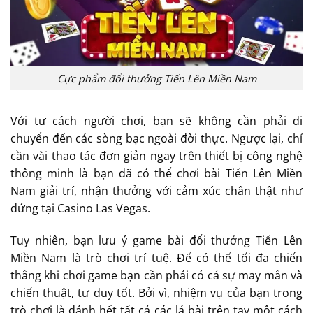
Cực phẩm đổi thưởng Tiến Lên Miền Nam
Với tư cách người chơi, bạn sẽ không cần phải di
chuyển đến các sòng bạc ngoài đời thực. Ngược lại, chỉ
cần vài thao tác đơn giản ngay trên thiết bị công nghệ
thông minh là bạn đã có thể chơi bài Tiến Lên Miền
Nam giải trí, nhận thưởng với cảm xúc chân thật như
đứng tại Casino Las Vegas.
Tuy nhiên, bạn lưu ý game bài đổi thưởng Tiến Lên
Miền Nam là trò chơi trí tuệ. Để có thể tối đa chiến
thắng khi chơi game bạn cần phải có cả sự may mắn và
chiến thuật, tư duy tốt. Bởi vì, nhiệm vụ của bạn trong
trò chơi là đánh hết tất cả các lá bài trên tay một cách