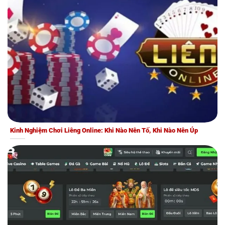
Kinh Nghiệm Chơi Liêng Online: Khi Nào Nên Tố, Khi Nào Nên Úp