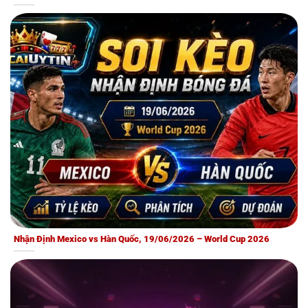
Nhận Định Mexico vs Hàn Quốc, 19/06/2026 – World Cup 2026