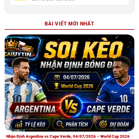
BÀI VIẾT MỚI NHẤT
Nhận Định Argentina vs Cape Verde, 04/07/2026 – World Cup 2026