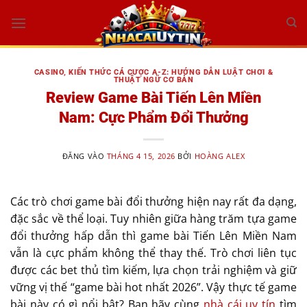
Bỏ
qua
nội
dung
CASINO
,
KIẾN THỨC CÁ CƯỢC A-Z: HƯỚNG DẪN LUẬT CHƠI &
THUẬT NGỮ CƠ BẢN
Review Game Bài Tiến Lên Miền
Nam: Cực Phẩm Đổi Thưởng
ĐĂNG VÀO
THÁNG 4 15, 2026
BỞI
HOÀNG ALEX
Các trò chơi game bài đổi thưởng hiện nay rất đa dạng,
đặc sắc về thể loại. Tuy nhiên giữa hàng trăm tựa game
đổi thưởng hấp dẫn thì game bài Tiến Lên Miền Nam
vẫn là cực phẩm không thể thay thế. Trò chơi liên tục
được các bet thủ tìm kiếm, lựa chọn trải nghiệm và giữ
vững vị thế “game bài hot nhất 2026”. Vậy thực tế game
bài này có gì nổi bật? Bạn hãy cùng
nhà cái uy tín
tìm