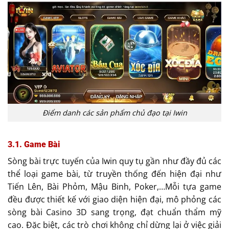
Điểm danh các sản phẩm chủ đạo tại Iwin
3.1. Game Bài
Sòng bài trực tuyến của Iwin quy tụ gần như đầy đủ các
thể loại game bài, từ truyền thống đến hiện đại như
Tiến Lên, Bài Phỏm, Mậu Binh, Poker,…Mỗi tựa game
đều được thiết kế với giao diện hiện đại, mô phỏng các
sòng bài Casino 3D sang trọng, đạt chuẩn thẩm mỹ
cao. Đặc biệt, các trò chơi không chỉ dừng lại ở việc giải