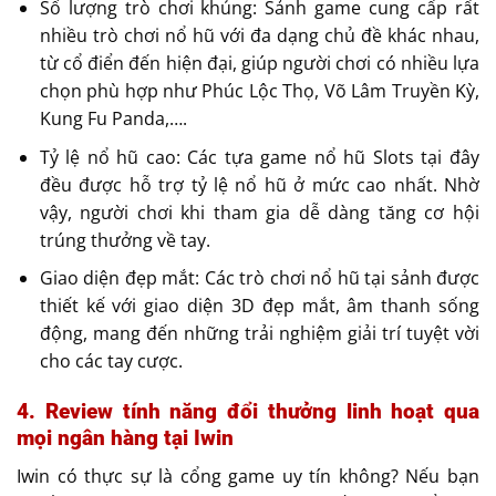
Số lượng trò chơi khủng: Sảnh game cung cấp rất
nhiều trò chơi nổ hũ với đa dạng chủ đề khác nhau,
từ cổ điển đến hiện đại, giúp người chơi có nhiều lựa
chọn phù hợp như Phúc Lộc Thọ, Võ Lâm Truyền Kỳ,
Kung Fu Panda,….
Tỷ lệ nổ hũ cao: Các tựa game nổ hũ Slots tại đây
đều được hỗ trợ tỷ lệ nổ hũ ở mức cao nhất. Nhờ
vậy, người chơi khi tham gia dễ dàng tăng cơ hội
trúng thưởng về tay.
Giao diện đẹp mắt: Các trò chơi nổ hũ tại sảnh được
thiết kế với giao diện 3D đẹp mắt, âm thanh sống
động, mang đến những trải nghiệm giải trí tuyệt vời
cho các tay cược.
4. Review tính năng đổi thưởng linh hoạt qua
mọi ngân hàng tại Iwin
Iwin có thực sự là cổng game uy tín không? Nếu bạn