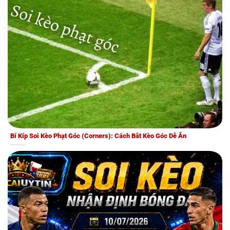
Bí Kíp Soi Kèo Phạt Góc (Corners): Cách Bắt Kèo Góc Dễ Ăn