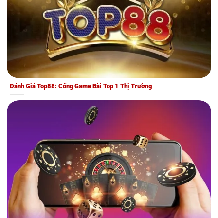
Đánh Giá Top88: Cổng Game Bài Top 1 Thị Trường