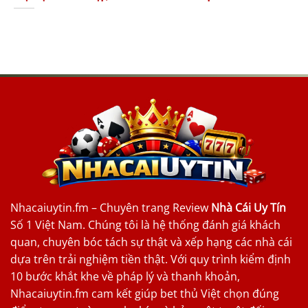
Nhacaiuytin.fm – Chuyên trang Review
Nhà Cái Uy Tín
Số 1 Việt Nam. Chúng tôi là hệ thống đánh giá khách
quan, chuyên bóc tách sự thật và xếp hạng các nhà cái
dựa trên trải nghiệm tiền thật. Với quy trình kiểm định
10 bước khắt khe về pháp lý và thanh khoản,
Nhacaiuytin.fm cam kết giúp bet thủ Việt chọn đúng