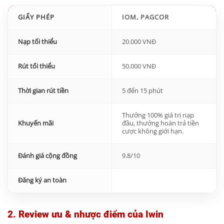
GIẤY PHÉP
IOM, PAGCOR
Nạp tối thiểu
20.000 VNĐ
Rút tối thiểu
50.000 VNĐ
Thời gian rút tiền
5 đến 15 phút
Thưởng 100% giá trị nạp
Khuyến mãi
đầu, thưởng hoàn trả tiền
cược không giới hạn.
Đánh giá cộng đồng
9.8/10
Đăng ký an toàn
2. Review ưu & nhược điểm của Iwin