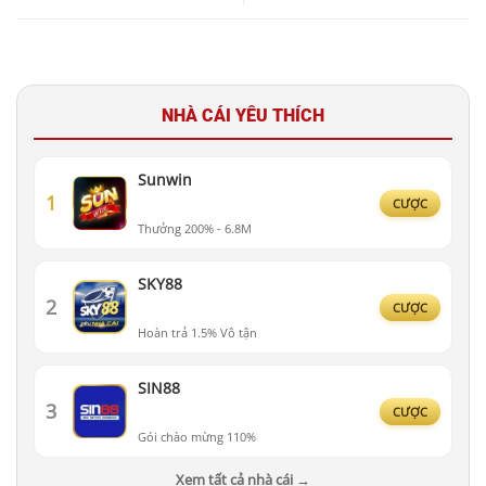
NHÀ CÁI YÊU THÍCH
Sunwin
1
CƯỢC
Thưởng 200% - 6.8M
SKY88
2
CƯỢC
Hoàn trả 1.5% Vô tận
SIN88
3
CƯỢC
Gói chào mừng 110%
Xem tất cả nhà cái →