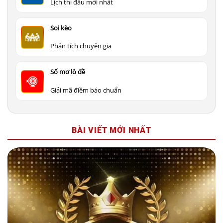
Lịch thi đấu mới nhất
Soi kèo
Phân tích chuyên gia
Số mơ lô đề
Giải mã điềm báo chuẩn
BÀI VIẾT MỚI NHẤT