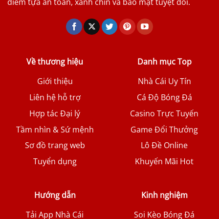
điểm tựa an toàn, xanh chín và bảo mật tuyệt đối.
Về thương hiệu
Danh mục Top
Giới thiệu
Nhà Cái Uy Tín
Liên hệ hỗ trợ
Cá Độ Bóng Đá
Hợp tác Đại lý
Casino Trực Tuyến
Tầm nhìn & Sứ mệnh
Game Đổi Thưởng
Sơ đồ trang web
Lô Đề Online
Tuyển dụng
Khuyến Mãi Hot
Hướng dẫn
Kinh nghiệm
Tải App Nhà Cái
Soi Kèo Bóng Đá