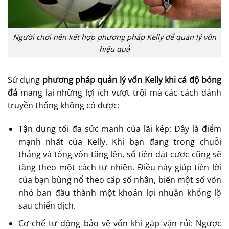
Người chơi nên kết hợp phương pháp Kelly để quản lý vốn
hiệu quả
Sử dụng
phương pháp quản lý vốn Kelly khi cá độ bóng
đá
mang lại những lợi ích vượt trội mà các cách đánh
truyền thống không có được:
Tận dụng tối đa sức mạnh của lãi kép: Đây là điểm
mạnh nhất của Kelly. Khi bạn đang trong chuỗi
thắng và tổng vốn tăng lên, số tiền đặt cược cũng sẽ
tăng theo một cách tự nhiên. Điều này giúp tiền lời
của bạn bùng nổ theo cấp số nhân, biến một số vốn
nhỏ ban đầu thành một khoản lợi nhuận khổng lồ
sau chiến dịch.
Cơ chế tự động bảo vệ vốn khi gặp vận rủi: Ngược