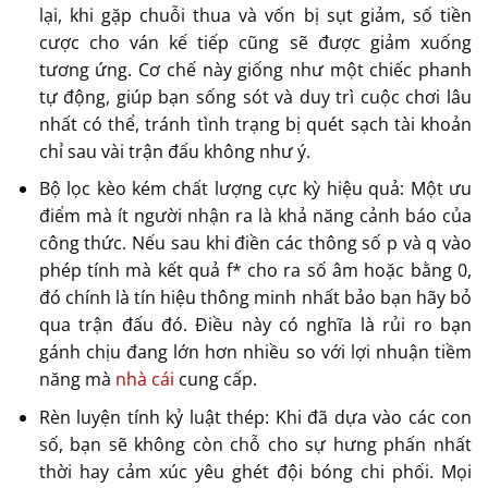
lại, khi gặp chuỗi thua và vốn bị sụt giảm, số tiền
cược cho ván kế tiếp cũng sẽ được giảm xuống
tương ứng. Cơ chế này giống như một chiếc phanh
tự động, giúp bạn sống sót và duy trì cuộc chơi lâu
nhất có thể, tránh tình trạng bị quét sạch tài khoản
chỉ sau vài trận đấu không như ý.
Bộ lọc kèo kém chất lượng cực kỳ hiệu quả: Một ưu
điểm mà ít người nhận ra là khả năng cảnh báo của
công thức. Nếu sau khi điền các thông số p và q vào
phép tính mà kết quả f* cho ra số âm hoặc bằng 0,
đó chính là tín hiệu thông minh nhất bảo bạn hãy bỏ
qua trận đấu đó. Điều này có nghĩa là rủi ro bạn
gánh chịu đang lớn hơn nhiều so với lợi nhuận tiềm
năng mà
nhà cái
cung cấp.
Rèn luyện tính kỷ luật thép: Khi đã dựa vào các con
số, bạn sẽ không còn chỗ cho sự hưng phấn nhất
thời hay cảm xúc yêu ghét đội bóng chi phối. Mọi