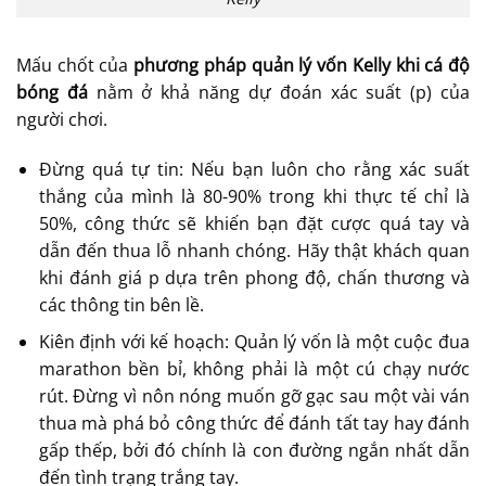
Mấu chốt của
phương pháp quản lý vốn Kelly khi cá độ
bóng đá
nằm ở khả năng dự đoán xác suất (p) của
người chơi.
Đừng quá tự tin: Nếu bạn luôn cho rằng xác suất
thắng của mình là 80-90% trong khi thực tế chỉ là
50%, công thức sẽ khiến bạn đặt cược quá tay và
dẫn đến thua lỗ nhanh chóng. Hãy thật khách quan
khi đánh giá p dựa trên phong độ, chấn thương và
các thông tin bên lề.
Kiên định với kế hoạch: Quản lý vốn là một cuộc đua
marathon bền bỉ, không phải là một cú chạy nước
rút. Đừng vì nôn nóng muốn gỡ gạc sau một vài ván
thua mà phá bỏ công thức để đánh tất tay hay đánh
gấp thếp, bởi đó chính là con đường ngắn nhất dẫn
đến tình trạng trắng tay.