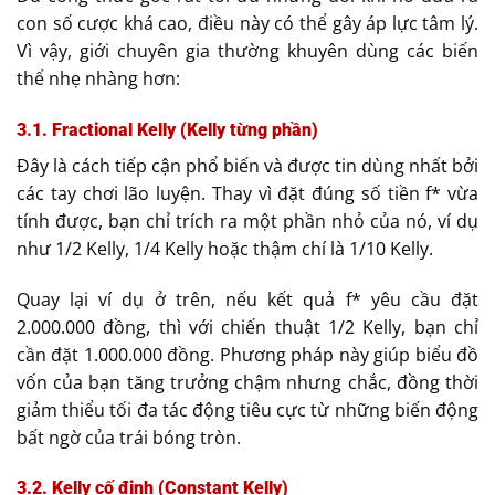
con số cược khá cao, điều này có thể gây áp lực tâm lý.
Vì vậy, giới chuyên gia thường khuyên dùng các biến
thể nhẹ nhàng hơn:
3.1. Fractional Kelly (Kelly từng phần)
Đây là cách tiếp cận phổ biến và được tin dùng nhất bởi
các tay chơi lão luyện. Thay vì đặt đúng số tiền f* vừa
tính được, bạn chỉ trích ra một phần nhỏ của nó, ví dụ
như 1/2 Kelly, 1/4 Kelly hoặc thậm chí là 1/10 Kelly.
Quay lại ví dụ ở trên, nếu kết quả f* yêu cầu đặt
2.000.000 đồng, thì với chiến thuật 1/2 Kelly, bạn chỉ
cần đặt 1.000.000 đồng. Phương pháp này giúp biểu đồ
vốn của bạn tăng trưởng chậm nhưng chắc, đồng thời
giảm thiểu tối đa tác động tiêu cực từ những biến động
bất ngờ của trái bóng tròn.
3.2. Kelly cố định (Constant Kelly)