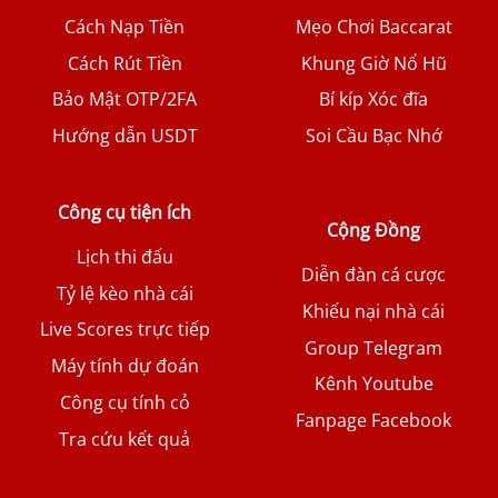
Cách Nạp Tiền
Mẹo Chơi Baccarat
Cách Rút Tiền
Khung Giờ Nổ Hũ
Bảo Mật OTP/2FA
Bí kíp Xóc đĩa
Hướng dẫn USDT
Soi Cầu Bạc Nhớ
Công cụ tiện ích
Cộng Đồng
Lịch thi đấu
Diễn đàn cá cược
Tỷ lệ kèo nhà cái
Khiếu nại nhà cái
Live Scores trực tiếp
Group Telegram
Máy tính dự đoán
Kênh Youtube
Công cụ tính cỏ
Fanpage Facebook
Tra cứu kết quả