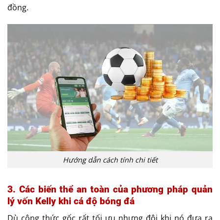
đồng.
Hướng dẫn cách tính chi tiết
3. Các biến thể an toàn của phương pháp quản
lý vốn Kelly khi cá độ bóng đá
Dù công thức gốc rất tối ưu nhưng đôi khi nó đưa ra