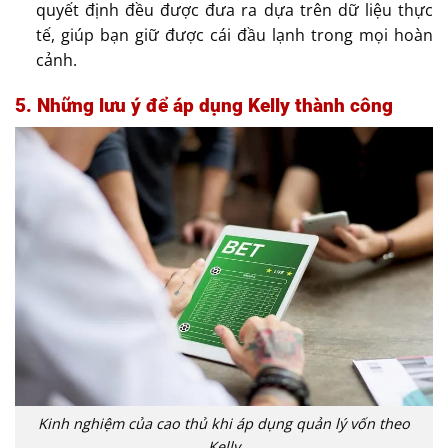
quyết định đều được đưa ra dựa trên dữ liệu thực
tế, giúp bạn giữ được cái đầu lạnh trong mọi hoàn
cảnh.
5. Những lưu ý để áp dụng Kelly thành công
Kinh nghiệm của cao thủ khi áp dụng quản lý vốn theo
Kelly