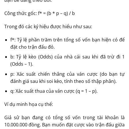
bạn dễ dàng theo dõi.
Công thức gốc: f* = (b * p – q) / b
Trong đó các ký hiệu được hiểu như sau:
f*: Tỷ lệ phần trăm trên tổng số vốn bạn hiện có để
đặt cho trận đấu đó.
b: Tỷ lệ kèo (Odds) của nhà cái sau khi đã trừ đi 1
(Odds – 1).
p: Xác suất chiến thắng của ván cược (do bạn tự
đánh giá sau khi soi kèo, tính theo số thập phân).
q: Xác suất thua của ván cược (q = 1 – p).
Ví dụ minh họa cụ thể:
Giả sử bạn đang có tổng số vốn trong tài khoản là
10.000.000 đồng. Bạn muốn đặt cược vào trận đấu giữa