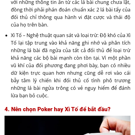
với những thông tin ẩn từ các lá bài chung chưa lật,
đồng thời phải phán đoán chuẩn xác 2 lá bài tẩy của
đối thủ chỉ thông qua hành vi đặt cược và thái độ
của họ trên bàn.
Xì Tố – Nghệ thuật quan sát và loại trừ: Độ khó của Xì
Tố lại tập trung vào khả năng ghi nhớ và phân tích
những lá bài đã ngửa của tất cả đối thủ để loại trừ
khả năng các bộ bài mạnh còn tồn tại. Vì một phần
vũ khí của đối phương đang phơi bày, bạn có nhiều
dữ kiện trực quan hơn nhưng cũng dễ rơi vào cái
bẫy tâm lý chiến khi đối thủ cố tình phô trương
những lá bài ngửa trông có vẻ nguy hiểm để đánh
lừa bạn bỏ cuộc.
4. Nên chọn Poker hay Xì Tố để bắt đầu?