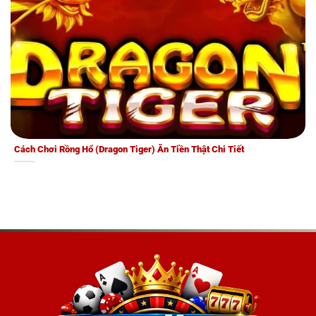
Cách Chơi Rồng Hổ (Dragon Tiger) Ăn Tiền Thật Chi Tiết