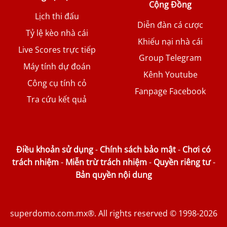
Cộng Đồng
Lịch thi đấu
Diễn đàn cá cược
Tỷ lệ kèo nhà cái
Khiếu nại nhà cái
Live Scores trực tiếp
Group Telegram
Máy tính dự đoán
Kênh Youtube
Công cụ tính cỏ
Fanpage Facebook
Tra cứu kết quả
Điều khoản sử dụng
-
Chính sách bảo mật
-
Chơi có
trách nhiệm
-
Miễn trừ trách nhiệm
-
Quyền riêng tư
-
Bản quyền nội dung
superdomo.com.mx®. All rights reserved © 1998-2026