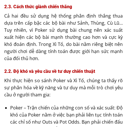
2.3. Cách thức giành chiến thắng
Cả hai đều sử dụng hệ thống phân định thắng thua
dựa trên cấp bậc các bộ bài như Sảnh, Thùng, Cù Lũ…
Tuy nhiên, vì Poker sử dụng bài chung nên xác suất
xuất hiện các bộ bài mạnh thường cao hơn và cực kỳ
khó đoán định. Trong Xì Tố, do bài nằm riêng biệt nên
người chơi dễ dàng tính toán được giới hạn sức mạnh
của đối thủ hơn.
2.2. Độ khó và yêu cầu về tư duy chiến thuật
Khi thực hiện so sánh Poker và Xì Tố, chúng ta thấy rõ
sự phân hóa về kỹ năng và tư duy mà mỗi trò chơi yêu
cầu ở người tham gia:
Poker – Trận chiến của những con số và xác suất: Độ
khó của Poker nằm ở việc bạn phải liên tục tính toán
các chỉ số như Outs và Pot Odds. Bạn phải chiến đấu