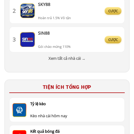
SKY88
2
CƯỢC
Hoàn trả 1.5% Vô tận
SIN88
3
CƯỢC
Gói chào mừng 110%
Xem tất cả nhà cái →
TIỆN ÍCH TỔNG HỢP
Tỷ lệ kèo
Kèo nhà cái hôm nay
Kết quả bóng đá