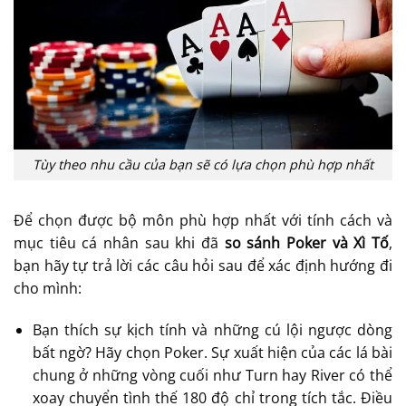
Tùy theo nhu cầu của bạn sẽ có lựa chọn phù hợp nhất
Để chọn được bộ môn phù hợp nhất với tính cách và
mục tiêu cá nhân sau khi đã
so sánh Poker và Xì Tố
,
bạn hãy tự trả lời các câu hỏi sau để xác định hướng đi
cho mình:
Bạn thích sự kịch tính và những cú lội ngược dòng
bất ngờ? Hãy chọn Poker. Sự xuất hiện của các lá bài
chung ở những vòng cuối như Turn hay River có thể
xoay chuyển tình thế 180 độ chỉ trong tích tắc. Điều