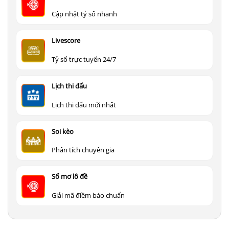
Cập nhật tỷ số nhanh
Livescore
Tỷ số trực tuyến 24/7
Lịch thi đấu
Lịch thi đấu mới nhất
Soi kèo
Phân tích chuyên gia
Số mơ lô đề
Giải mã điềm báo chuẩn