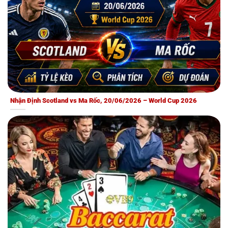
Nhận Định Scotland vs Ma Rốc, 20/06/2026 – World Cup 2026