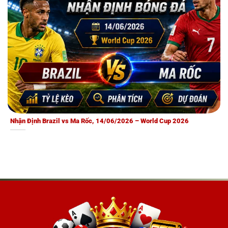
Nhận Định Brazil vs Ma Rốc, 14/06/2026 – World Cup 2026