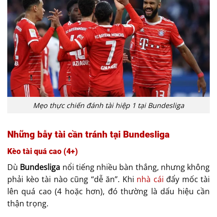
Mẹo thực chiến đánh tài hiệp 1 tại Bundesliga
Những bẫy tài cần tránh tại Bundesliga
Kèo tài quá cao (4+)
Dù
Bundesliga
nổi tiếng nhiều bàn thắng, nhưng không
phải kèo tài nào cũng “dễ ăn”. Khi
nhà cái
đẩy mốc tài
lên quá cao (4 hoặc hơn), đó thường là dấu hiệu cần
thận trọng.