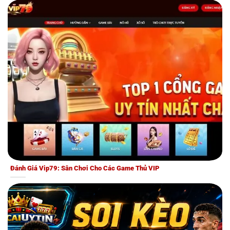
Đánh Giá Vip79: Sân Chơi Cho Các Game Thủ VIP