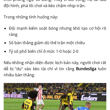
đội hình, phá lối chơi và kéo chậm nhịp trận.
Trong những tình huống này:
Đội mạnh kiểm soát bóng nhưng khó tạo cơ hội rõ
ràng
Số bàn thắng giảm dù thế trận một chiều
Tỷ số phổ biến chỉ ở mức 1-0 hoặc 2-0
Nếu không nhận diện được kịch bản này, người chơi rất
dễ bị “dụ” vào kèo tài chỉ vì tin rằng
Bundesliga
luôn
nhiều bàn thắng.