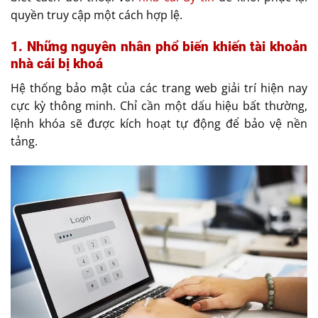
quyền truy cập một cách hợp lệ.
1. Những nguyên nhân phổ biến khiến tài khoản
nhà cái bị khoá
Hệ thống bảo mật của các trang web giải trí hiện nay
cực kỳ thông minh. Chỉ cần một dấu hiệu bất thường,
lệnh khóa sẽ được kích hoạt tự động để bảo vệ nền
tảng.