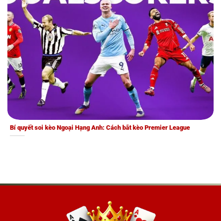
Bí quyết soi kèo Ngoại Hạng Anh: Cách bắt kèo Premier League