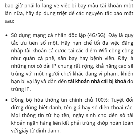
bao giờ phải lo lắng về việc bị bay màu tài khoản một
lần nữa, hãy áp dụng triệt để các nguyên tắc bảo mật
sau:
Sử dụng mạng cá nhân độc lập (4G/5G): Đây là quy
tắc ưu tiên số một. Hãy hạn chế tối đa việc đăng
nhập tài khoản cá cược tại các điểm Wifi công cộng
như quán cà phê, sân bay hay bệnh viện. Đây là
những nơi có dải IP chung rất rộng, khả năng cao sẽ
trùng với một người chơi khác đang vi phạm, khiến
bạn bị vạ lây và dẫn đến
tài khoản nhà cái bị khoá
do
trùng IP.
Đồng bộ hóa thông tin chính chủ 100%: Tuyệt đối
đừng dùng biệt danh, tên giả hay số điện thoại rác.
Mọi thông tin từ họ tên, ngày sinh cho đến số tài
khoản ngân hàng liên kết phải trùng khớp hoàn toàn
với giấy tờ định danh.