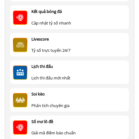
Kết quả bóng đá
Cập nhật tỷ số nhanh
Livescore
Tỷ số trực tuyến 24/7
Lịch thi đấu
Lịch thi đấu mới nhất
Soi kèo
Phân tích chuyên gia
Số mơ lô đề
Giải mã điềm báo chuẩn