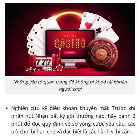
Những yếu tố quan trọng để không bị khoá tài khoản
người chơi
Nghiên cứu kỹ điều khoản khuyến mãi: Trước khi
nhấn nút Nhận bất kỳ gói thưởng nào, hãy dành 2
phút để đọc quy định về số vòng cược yêu cầu, các
trò chơi bị hạn chế và đặc biệt là các hành vi bị cấm.