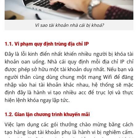
Vì sao tài khoản nhà cái bị khoá?
1.1. Vi phạm quy định trùng địa chỉ IP
Đây là lỗi kinh điển nhất khiến nhiều người bị khóa tài
khoản oan uổng. Nhà cái quy định mỗi địa chỉ IP chỉ
được phép sở hữu một tài khoản duy nhất. Nếu bạn và
người thân cùng dùng chung một mạng Wifi để đăng
nhập vào hai tài khoản khác nhau, hệ thống sẽ mặc
định đây là hành vi tạo nhiều acc để trục lợi và thực
hiện lệnh khóa ngay lập tức.
1.2. Gian lận chương trình khuyến mãi
Việc lạm dụng các gói thưởng chào mừng bằng cách
tạo hàng loạt tài khoản phụ là hành vi bị nghiêm cấm.