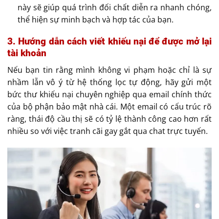
này sẽ giúp quá trình đối chất diễn ra nhanh chóng,
thể hiện sự minh bạch và hợp tác của bạn.
3. Hướng dẫn cách viết khiếu nại để được mở lại
tài khoản
Nếu bạn tin rằng mình không vi phạm hoặc chỉ là sự
nhầm lẫn vô ý từ hệ thống lọc tự động, hãy gửi một
bức thư khiếu nại chuyên nghiệp qua email chính thức
của bộ phận bảo mật nhà cái. Một email có cấu trúc rõ
ràng, thái độ cầu thị sẽ có tỷ lệ thành công cao hơn rất
nhiều so với việc tranh cãi gay gắt qua chat trực tuyến.